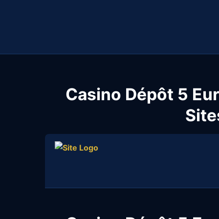
Casino Dépôt 5 Eur
Sit