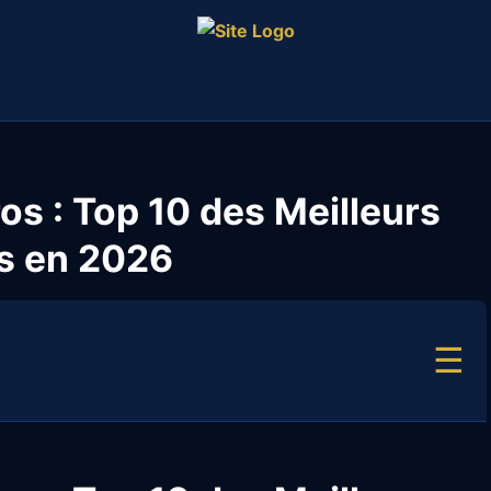
os : Top 10 des Meilleurs
es en 2026