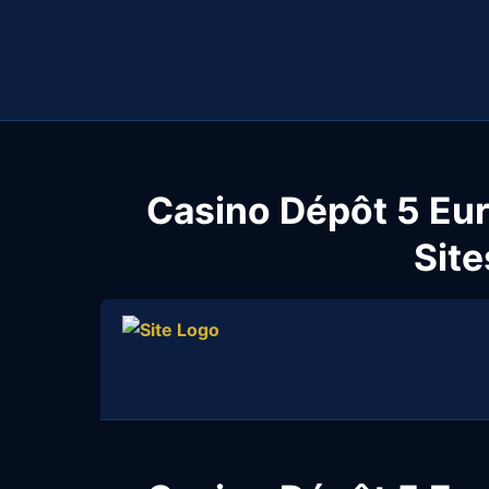
Casino Dépôt 5 Eur
Sit