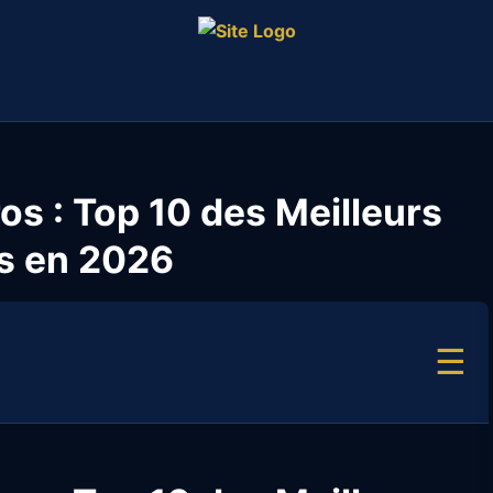
os : Top 10 des Meilleurs
es en 2026