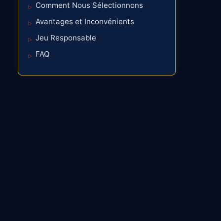
Comment Nous Sélectionnons
Avantages et Inconvénients
Jeu Responsable
FAQ