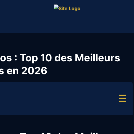
os : Top 10 des Meilleurs
es en 2026