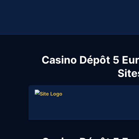
Casino Dépôt 5 Eur
Sit