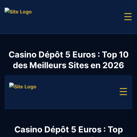
☰
Casino Dépôt 5 Euros : Top 10
des Meilleurs Sites en 2026