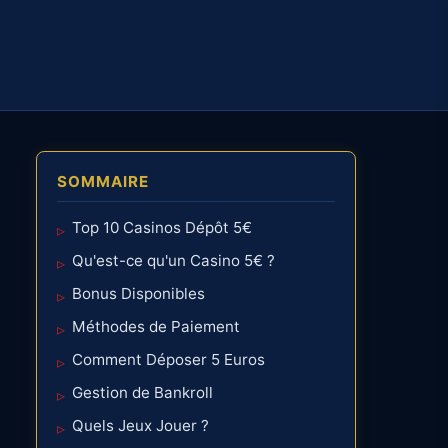
SOMMAIRE
Top 10 Casinos Dépôt 5€
Qu'est-ce qu'un Casino 5€ ?
Bonus Disponibles
Méthodes de Paiement
Comment Déposer 5 Euros
Gestion de Bankroll
Quels Jeux Jouer ?