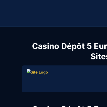
Casino Dépôt 5 Eur
Sit