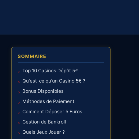
SOMMAIRE
Top 10 Casinos Dépôt 5€
Qu'est-ce qu'un Casino 5€ ?
Bonus Disponibles
Méthodes de Paiement
Comment Déposer 5 Euros
Gestion de Bankroll
Quels Jeux Jouer ?