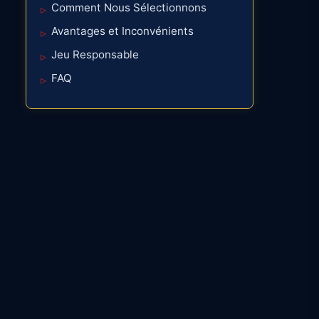
Comment Nous Sélectionnons
Avantages et Inconvénients
Jeu Responsable
FAQ