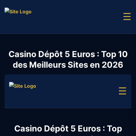
☰
Casino Dépôt 5 Euros : Top 10
des Meilleurs Sites en 2026