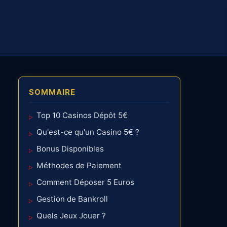
SOMMAIRE
Top 10 Casinos Dépôt 5€
Qu'est-ce qu'un Casino 5€ ?
Bonus Disponibles
Méthodes de Paiement
Comment Déposer 5 Euros
Gestion de Bankroll
Quels Jeux Jouer ?