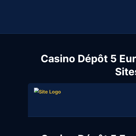
Casino Dépôt 5 Eur
Sit