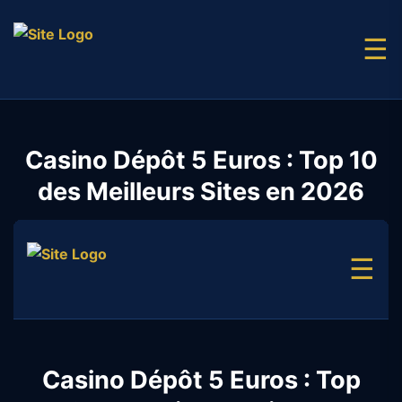
☰
Casino Dépôt 5 Euros : Top 10
des Meilleurs Sites en 2026