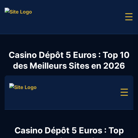
☰
Casino Dépôt 5 Euros : Top 10
des Meilleurs Sites en 2026