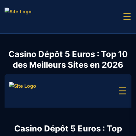
☰
Casino Dépôt 5 Euros : Top 10
des Meilleurs Sites en 2026