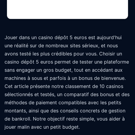
Jouer dans un casino dépôt 5 euros est aujourd'hui
une réalité sur de nombreux sites sérieux, et nous
avons testé les plus crédibles pour vous. Choisir un
casino dépôt 5 euros permet de tester une plateforme
sans engager un gros budget, tout en accédant aux
machines à sous et parfois à un bonus de bienvenue.
Cet article présente notre classement de 10 casinos
sélectionnés et testés, un comparatif des bonus et des
méthodes de paiement compatibles avec les petits
montants, ainsi que des conseils concrets de gestion
de bankroll. Notre objectif reste simple, vous aider à
jouer malin avec un petit budget.