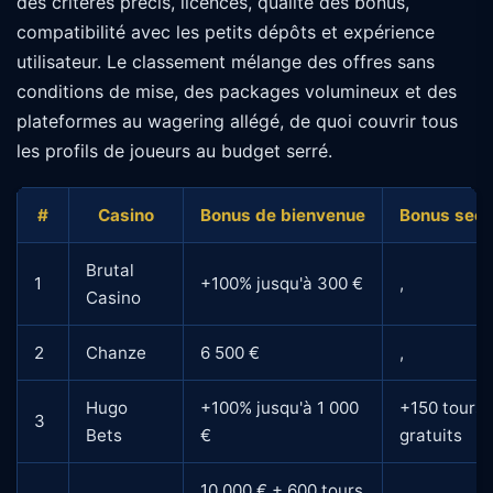
des critères précis, licences, qualité des bonus,
compatibilité avec les petits dépôts et expérience
utilisateur. Le classement mélange des offres sans
conditions de mise, des packages volumineux et des
plateformes au wagering allégé, de quoi couvrir tous
les profils de joueurs au budget serré.
#
Casino
Bonus de bienvenue
Bonus seco
Brutal
1
+100% jusqu'à 300 €
,
Casino
2
Chanze
6 500 €
,
Hugo
+100% jusqu'à 1 000
+150 tours
3
Bets
€
gratuits
10 000 € + 600 tours