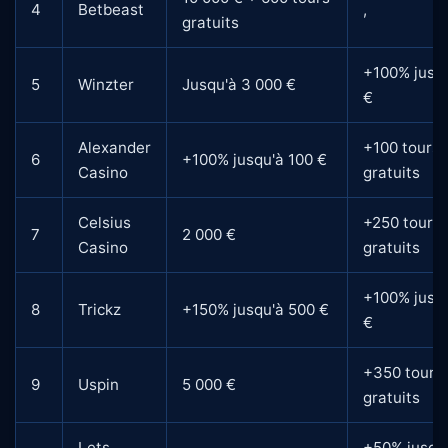
4
Betbeast
,
gratuits
+100% jusqu
5
Winzter
Jusqu'à 3 000 €
€
Alexander
+100 tours
6
+100% jusqu'à 100 €
Casino
gratuits
Celsius
+250 tours
7
2 000 €
Casino
gratuits
+100% jusq
8
Trickz
+150% jusqu'à 500 €
€
+350 tours
9
Uspin
5 000 €
gratuits
Lets
+50% jusqu