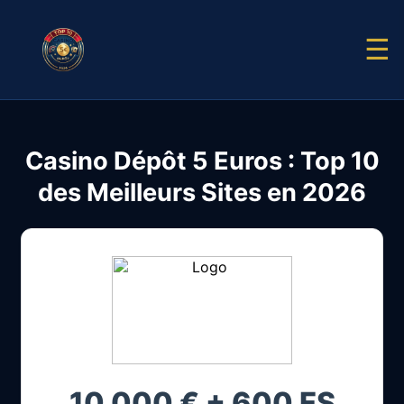
☰
Casino Dépôt 5 Euros : Top 10
des Meilleurs Sites en 2026