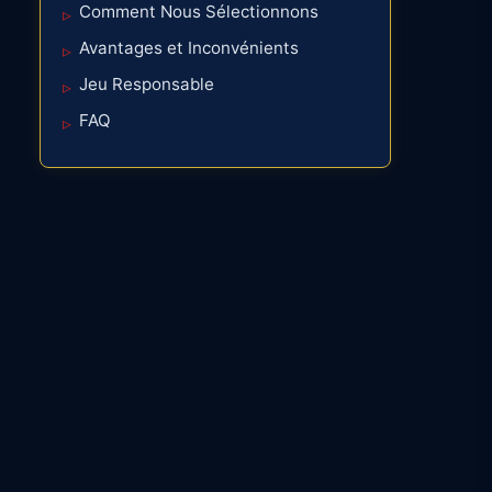
Comment Nous Sélectionnons
Avantages et Inconvénients
Jeu Responsable
FAQ