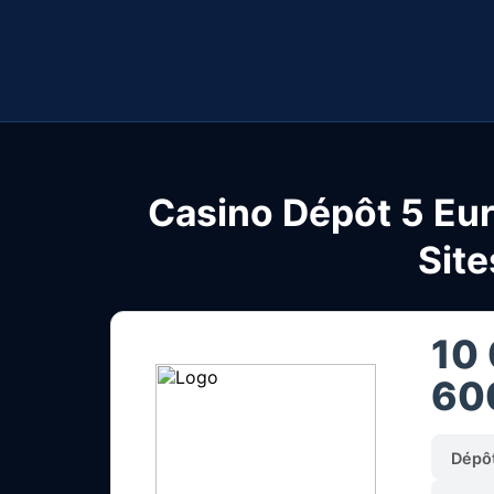
Casino Dépôt 5 Eur
Sit