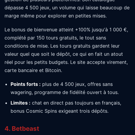
dépasse 4 500 jeux, un volume qui laisse beaucoup de
marge même pour explorer en petites mises.
Le bonus de bienvenue atteint +100% jusqu'à 1 000 €,
complété par 150 tours gratuits, le tout sans
conditions de mise. Les tours gratuits gardent leur
valeur quel que soit le dépôt, ce qui en fait un atout
réel pour les petits budgets. Le site accepte virement,
carte bancaire et Bitcoin.
Points forts :
plus de 4 500 jeux, offres sans
wagering, programme de fidélité ouvert à tous.
Limites :
chat en direct pas toujours en français,
bonus Cosmic Spins exigeant trois dépôts.
4. Betbeast