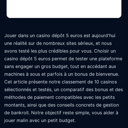
Jouer dans un casino dépôt 5 euros est aujourd'hui
une réalité sur de nombreux sites sérieux, et nous
avons testé les plus crédibles pour vous. Choisir un
casino dépôt 5 euros permet de tester une plateforme
sans engager un gros budget, tout en accédant aux
machines à sous et parfois à un bonus de bienvenue.
Cet article présente notre classement de 10 casinos
sélectionnés et testés, un comparatif des bonus et des
méthodes de paiement compatibles avec les petits
montants, ainsi que des conseils concrets de gestion
de bankroll. Notre objectif reste simple, vous aider à
jouer malin avec un petit budget.