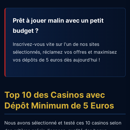
Prêt à jouer malin avec un petit
budget ?
Inscrivez-vous vite sur l'un de nos sites
sélectionnés, réclamez vos offres et maximisez
vos dépôts de 5 euros dès aujourd'hui !
Top 10 des Casinos avec
Dépôt Minimum de 5 Euros
Nous avons sélectionné et testé ces 10 casinos selon