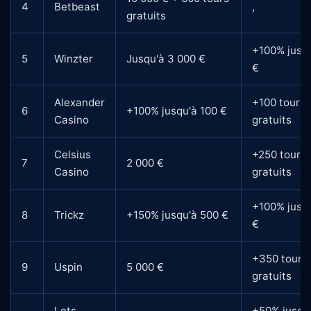
4
Betbeast
,
gratuits
+100% jusqu
5
Winzter
Jusqu'à 3 000 €
€
Alexander
+100 tours
6
+100% jusqu'à 100 €
Casino
gratuits
Celsius
+250 tours
7
2 000 €
Casino
gratuits
+100% jusq
8
Trickz
+150% jusqu'à 500 €
€
+350 tours
9
Uspin
5 000 €
gratuits
Lets
+50% jusqu