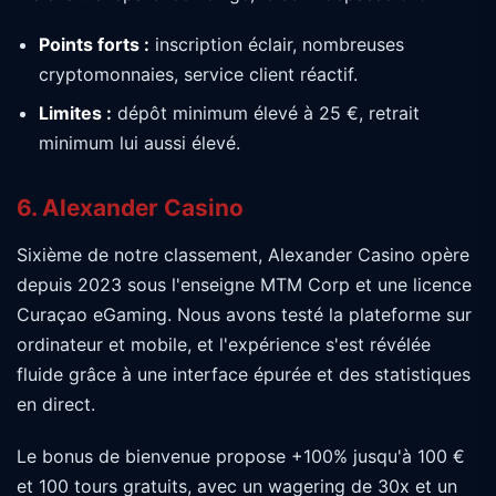
Points forts :
inscription éclair, nombreuses
cryptomonnaies, service client réactif.
Limites :
dépôt minimum élevé à 25 €, retrait
minimum lui aussi élevé.
6. Alexander Casino
Sixième de notre classement, Alexander Casino opère
depuis 2023 sous l'enseigne MTM Corp et une licence
Curaçao eGaming. Nous avons testé la plateforme sur
ordinateur et mobile, et l'expérience s'est révélée
fluide grâce à une interface épurée et des statistiques
en direct.
Le bonus de bienvenue propose +100% jusqu'à 100 €
et 100 tours gratuits, avec un wagering de 30x et un