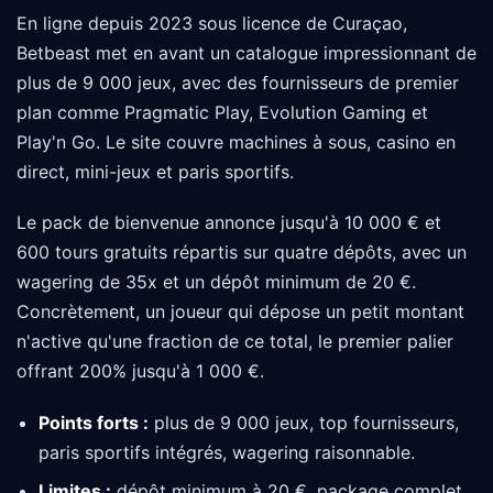
En ligne depuis 2023 sous licence de Curaçao,
Betbeast met en avant un catalogue impressionnant de
plus de 9 000 jeux, avec des fournisseurs de premier
plan comme Pragmatic Play, Evolution Gaming et
Play'n Go. Le site couvre machines à sous, casino en
direct, mini-jeux et paris sportifs.
Le pack de bienvenue annonce jusqu'à 10 000 € et
600 tours gratuits répartis sur quatre dépôts, avec un
wagering de 35x et un dépôt minimum de 20 €.
Concrètement, un joueur qui dépose un petit montant
n'active qu'une fraction de ce total, le premier palier
offrant 200% jusqu'à 1 000 €.
Points forts :
plus de 9 000 jeux, top fournisseurs,
paris sportifs intégrés, wagering raisonnable.
Limites :
dépôt minimum à 20 €, package complet