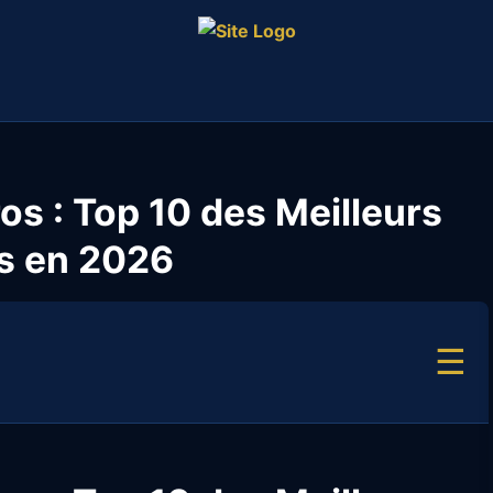
os : Top 10 des Meilleurs
es en 2026