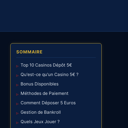
SOMMAIRE
Top 10 Casinos Dépôt 5€
Qu'est-ce qu'un Casino 5€ ?
Bonus Disponibles
Méthodes de Paiement
Comment Déposer 5 Euros
Gestion de Bankroll
Quels Jeux Jouer ?