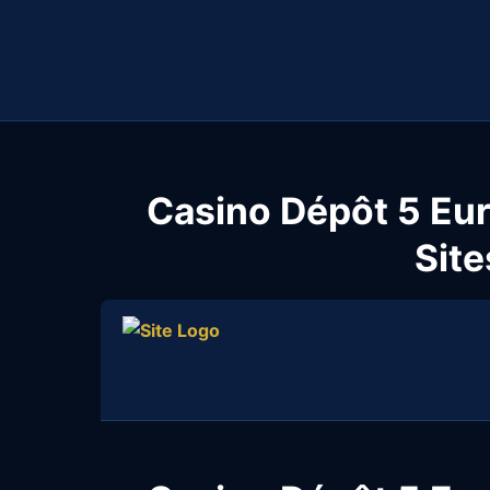
Casino Dépôt 5 Eur
Sit