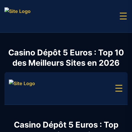
☰
Casino Dépôt 5 Euros : Top 10
des Meilleurs Sites en 2026