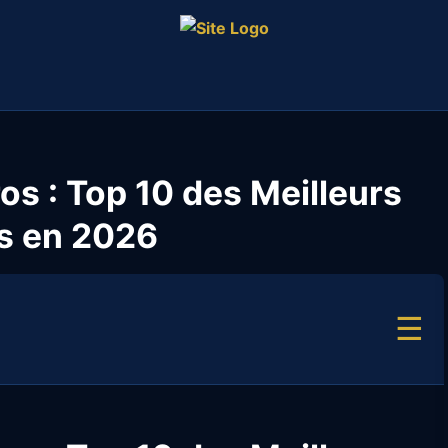
os : Top 10 des Meilleurs
es en 2026