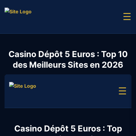
☰
Casino Dépôt 5 Euros : Top 10
des Meilleurs Sites en 2026