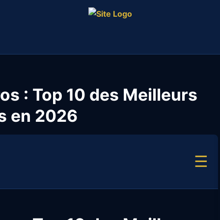
os : Top 10 des Meilleurs
es en 2026