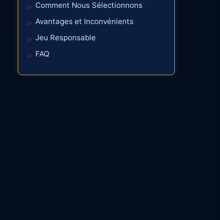
Comment Nous Sélectionnons
Avantages et Inconvénients
Jeu Responsable
FAQ