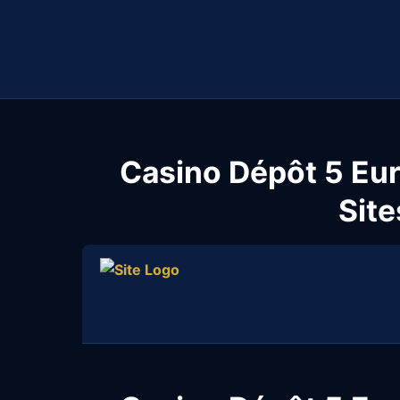
Casino Dépôt 5 Eur
Sit