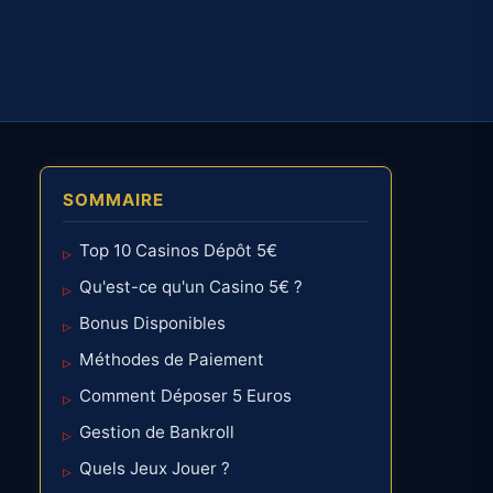
SOMMAIRE
Top 10 Casinos Dépôt 5€
Qu'est-ce qu'un Casino 5€ ?
Bonus Disponibles
Méthodes de Paiement
Comment Déposer 5 Euros
Gestion de Bankroll
Quels Jeux Jouer ?