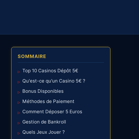
SOMMAIRE
Top 10 Casinos Dépôt 5€
Qu'est-ce qu'un Casino 5€ ?
Bonus Disponibles
Méthodes de Paiement
Comment Déposer 5 Euros
Gestion de Bankroll
Quels Jeux Jouer ?