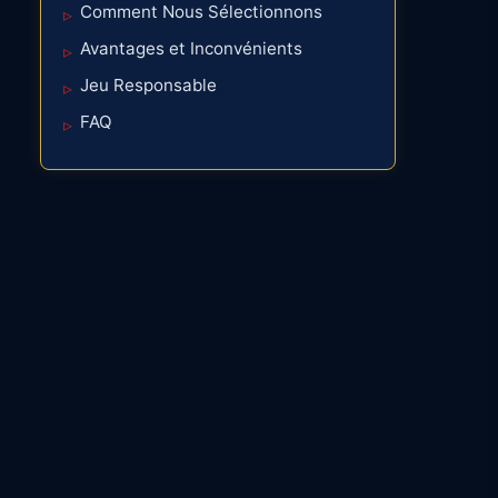
Comment Nous Sélectionnons
Avantages et Inconvénients
Jeu Responsable
FAQ