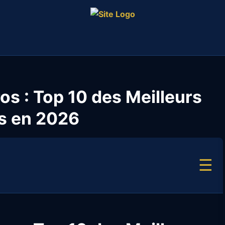
os : Top 10 des Meilleurs
es en 2026