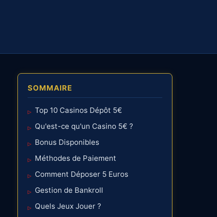
SOMMAIRE
Top 10 Casinos Dépôt 5€
Qu'est-ce qu'un Casino 5€ ?
Bonus Disponibles
Méthodes de Paiement
Comment Déposer 5 Euros
Gestion de Bankroll
Quels Jeux Jouer ?