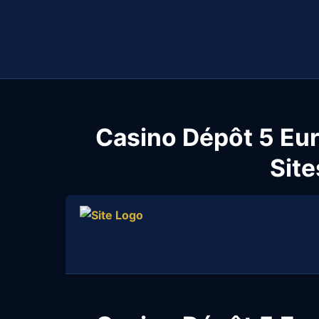
Casino Dépôt 5 Eur
Sit