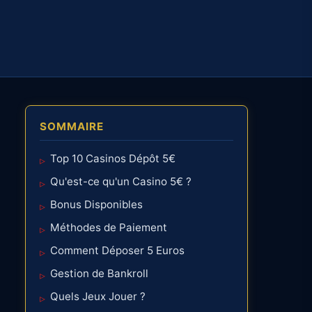
SOMMAIRE
Top 10 Casinos Dépôt 5€
Qu'est-ce qu'un Casino 5€ ?
Bonus Disponibles
Méthodes de Paiement
Comment Déposer 5 Euros
Gestion de Bankroll
Quels Jeux Jouer ?