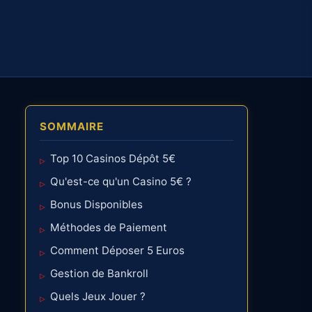
SOMMAIRE
Top 10 Casinos Dépôt 5€
Qu'est-ce qu'un Casino 5€ ?
Bonus Disponibles
Méthodes de Paiement
Comment Déposer 5 Euros
Gestion de Bankroll
Quels Jeux Jouer ?