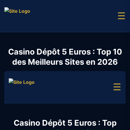
☰
Casino Dépôt 5 Euros : Top 10
des Meilleurs Sites en 2026