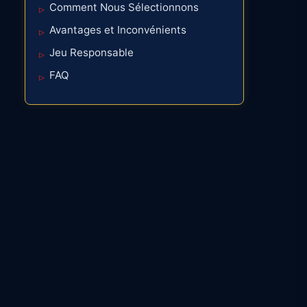
Comment Nous Sélectionnons
Avantages et Inconvénients
Jeu Responsable
FAQ