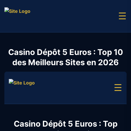
☰
Casino Dépôt 5 Euros : Top 10
des Meilleurs Sites en 2026